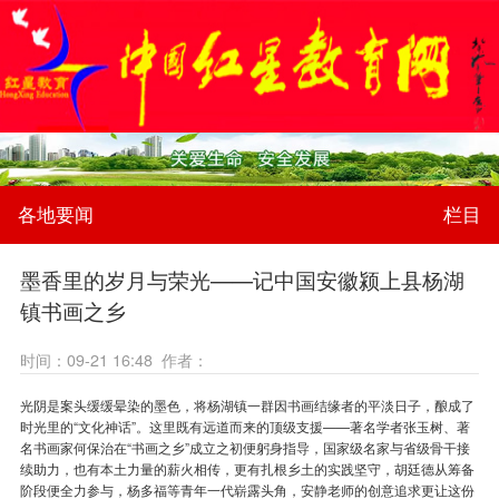
各地要闻
栏目
墨香里的岁月与荣光——记中国安徽颍上县杨湖
镇书画之乡
时间：09-21 16:48 作者：
光阴是案头缓缓晕染的墨色，将杨湖镇一群因书画结缘者的平淡日子，酿成了
时光里的“文化神话”。这里既有远道而来的顶级支援——著名学者张玉树、著
名书画家何保治在“书画之乡”成立之初便躬身指导，国家级名家与省级骨干接
续助力，也有本土力量的薪火相传，更有扎根乡土的实践坚守，胡廷德从筹备
阶段便全力参与，杨多福等青年一代崭露头角，安静老师的创意追求更让这份