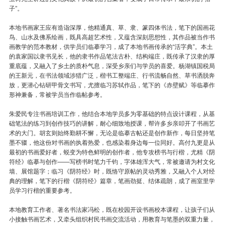
子”。
本地书画家王应有造诣深厚，他精通真、草、隶、篆四体书法，笔下的国画花
鸟、山水及佛系绘画，既具高超艺术性，又蕴含深刻思想性，其作品被当作书
画教学的范本教材，供学员们临摹学习，成了本地书画传承的“活字典”。本土
的袁家国以隶书见长，他的隶书作品笔法古朴、结构端庄，既传承了汉隶的厚
重底蕴，又融入了乡土的质朴气息，深受乡亲们与学员的喜爱。杨湖镇国税局
的王新元，在书法领域涉猎广泛，楷书工整端庄、行书流畅自然、草书洒脱奔
放，更潜心钻研甲骨文书写，尤擅临习苏轼作品，笔下的《赤壁赋》等临摹作
形神兼备，常被学员当作临帖参考。
朱爱民专注书画培训工作，他结合本地学员多为零基础的特点设计课程，从基
础笔法的练习到创作技巧的讲解，耐心细致地授课，帮许多乡亲叩开了书画艺
术的大门。胡玄则始终勤耕不懈，无论是临摹古帖还是创作新作，每日坚持笔
墨不辍，他这份对书画的执着热爱，也感染着身边每一位同好。高付九更是从
最初的书画爱好者，蜕变为特色鲜明的创作者，他专攻榜书与行楷，尤精《阴
符经》临摹与创作——写榜书时笔力千钧，字体雄浑大气，常被邀请为村文化
墙、展馆题字；临习《阴符经》时，既恪守原帖的灵动秀雅，又融入个人对经
典的理解，笔下的行楷《阴符经》篇章，笔画劲挺、结体疏朗，成了画室里学
员学习行楷的重要参考。
本地教育工作者、著名书法家冯松，既在校园开设书画校本课程，让孩子们从
小接触书画艺术，又牵头组织村民书画交流活动，用教育与笔墨的双重力量，