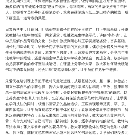
成立初期张玉树、何保治两位大家授课的场景，让传承的暖意在细节里流转。
杨多福的“青年硬笔小课堂”也设在这里，每到周末，画室的角落便挤满了年轻
人，他握着学员的手纠正握笔姿势，笔尖在硬笔练习纸上划出整齐的横线，成
了画室里一道青春的风景。
日常教学中，叶德润、叶德军带着孩子们在院子里描红，打下书法基础；杜继
双教授与张校中教授常一同来课堂，杜继双先生挥毫示范，讲解“字外功”，让
学员理解作品背后的文化；张校中教授则耐心纠正学员握笔姿势，夯实基础。
冯松利用课余时间，给孩子们讲书法背后的文化故事，偶尔也会提及张玉树先
生分享的传统书画典故，激发学习兴趣；叶士超校长也常来画室，分享老年书
法教学中的经验，还邀请画室学员去老年学校参加笔会，促进交流。杨多福则
会把赛事评委的点评整理成笔记，在课堂上分享给大家，教大家如何避免硬笔
书写中的常见问题，还会组织“硬笔临摹比赛”，让学员们在竞争中进步。
朱爱民在培训课上手把手教村民握笔运腕，从最基础的横、竖、撇、捺教起；
胡玄分享自己的临摹心得，告诉大家如何更快掌握古帖精髓；王政、熊康胜等
老一辈书法家逐字批改学员习作时，会提起樊振鹏先生“中锋用笔”的诀窍、赵
士芬先生“字如其人”的坚持，也会说起何保治先生示范时的用笔细节，让学员
在学习技法的同时，领悟书画背后的品格追求。王应有现场示范真、草、隶、
篆四体笔法，让学员直观感受不同书体的魅力；袁家国分享隶书临摹技巧，解
析汉隶的结构特点；王新元带来自己临习的苏轼作品，教大家体会苏体的风
骨；高付九则铺开自己书写的《阴符经》长卷，逐字讲解行楷的起笔、收锋与
章法布局；张文军拿出自己的花鸟画作，教大家观察物体的形态与色彩；杨正
永、郭正辉、陈良文也常来画室示范不同风格的书法运笔，让学员们感受多元