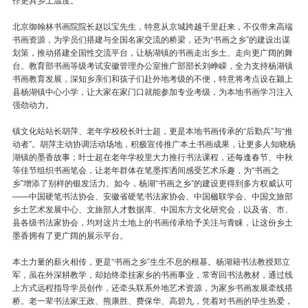
北京御翰林书画院院长赵以宝先生，特意从京城跨越千里赶来，不仅带来高端
书画资源，为学员们搭建与全国名家交流的桥梁，还为“书画之乡”的建设出谋
划策，推动搭建全国性交流平台，让杨湖镇的书画走出乡土、走向更广阔的舞
台。教育部书画等级考试安徽管理办公室推广部部长刘峥嵘，全力支持杨湖镇
书画教育发展，深知乡亲们和孩子们赴外地考级的不便，特意将考点设在颍上
县杨湖镇中心小学，让大家在家门口就能参加专业考级，为本地书画学习注入
强劲动力。
镇文化站站长胡萍、老年学校校长叶士超，更是本地书画传承的“后勤兵”与“推
动者”。胡萍主动协调活动场地，积极宣传推广本土书画成果，让更多人知晓杨
湖镇的墨香故事；叶士超在老年学校里大力推行书法课程，还每逢春节、中秋
等佳节组织书画笔会，让老年群体在笔墨挥洒间感受艺术乐趣，为“书画之
乡”增添了别样的银发活力。如今，杨湖“书画之乡”的建设更得到多方权威认可
——中国硬笔书法协会、安徽省硬笔书法家协会、中国楹联学会、中国文旅部
乡土艺术发展中心、文旅部人才数据库、中国东方文化研究会，以及省、市、
县各级书法家协会，均对这片土地上的书画传承给予关注与青睐，让这份乡土
墨香拥有了更广阔的展示平台。
本土力量的薪火相传，更是“书画之乡”生生不息的根基。杨湖籍书法教授郑立
军，虽在外深耕教学，却始终牵挂家乡的书画事业，常寄回书法教材，通过线
上方式远程指导学员创作，还牵头联系外地艺术资源，为家乡书画发展牵线搭
桥。老一辈书法家王政、熊康胜、费保华、高碧九，凭着对书画的毕生热爱，