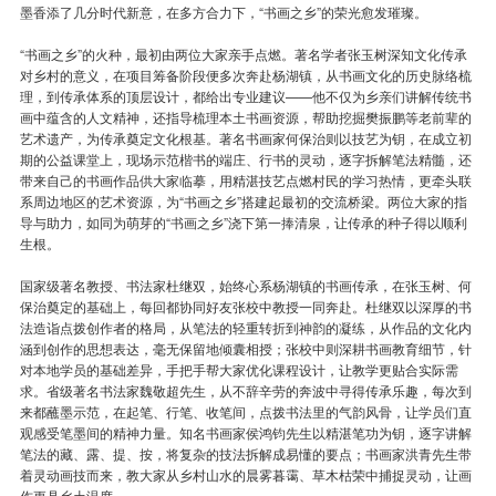
墨香添了几分时代新意，在多方合力下，“书画之乡”的荣光愈发璀璨。
“书画之乡”的火种，最初由两位大家亲手点燃。著名学者张玉树深知文化传承
对乡村的意义，在项目筹备阶段便多次奔赴杨湖镇，从书画文化的历史脉络梳
理，到传承体系的顶层设计，都给出专业建议——他不仅为乡亲们讲解传统书
画中蕴含的人文精神，还指导梳理本土书画资源，帮助挖掘樊振鹏等老前辈的
艺术遗产，为传承奠定文化根基。著名书画家何保治则以技艺为钥，在成立初
期的公益课堂上，现场示范楷书的端庄、行书的灵动，逐字拆解笔法精髓，还
带来自己的书画作品供大家临摹，用精湛技艺点燃村民的学习热情，更牵头联
系周边地区的艺术资源，为“书画之乡”搭建起最初的交流桥梁。两位大家的指
导与助力，如同为萌芽的“书画之乡”浇下第一捧清泉，让传承的种子得以顺利
生根。
国家级著名教授、书法家杜继双，始终心系杨湖镇的书画传承，在张玉树、何
保治奠定的基础上，每回都协同好友张校中教授一同奔赴。杜继双以深厚的书
法造诣点拨创作者的格局，从笔法的轻重转折到神韵的凝练，从作品的文化内
涵到创作的思想表达，毫无保留地倾囊相授；张校中则深耕书画教育细节，针
对本地学员的基础差异，手把手帮大家优化课程设计，让教学更贴合实际需
求。省级著名书法家魏敬超先生，从不辞辛劳的奔波中寻得传承乐趣，每次到
来都蘸墨示范，在起笔、行笔、收笔间，点拨书法里的气韵风骨，让学员们直
观感受笔墨间的精神力量。知名书画家侯鸿钧先生以精湛笔功为钥，逐字讲解
笔法的藏、露、提、按，将复杂的技法拆解成易懂的要点；书画家洪青先生带
着灵动画技而来，教大家从乡村山水的晨雾暮霭、草木枯荣中捕捉灵动，让画
作更具乡土温度。