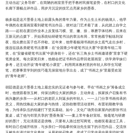
主动当起“义务导师”，在简陋的画室里手把手教村民握笔姿势，在村口的文化
长廊下逐幅点评作品，用岁月沉淀的技艺点亮家乡的墨香。
杨多福是这片墨香土地上崭露头角的青年力量。作为土生土长的杨湖人，他早
年偶然在老屋画室看到硬笔书法作品，便对这门艺术着了迷，从此踏上自学之
路——起初在废旧作业本上反复练习横、竖、撇、捺，琢磨字体结构，后来在
王新元的点拨下，开始系统钻研硬笔书法的章法布局，常常抱着字帖练到深
夜，指尖磨出茧子也不停歇。近年来，他带着杨湖书画的乡土底气走出乡村，
接连征战各类硬笔书法赛事：在“全国青少年硬笔书法大赛”中获青年组二等
奖，在“安徽省硬笔书法展”中跻身前十，还在“长三角乡土书画邀请赛”里拿下硬
笔类金奖。每次获奖归来，他都会把证书和作品带回老屋画室，供学弟学妹们
参考，还主动开设“青年硬笔小课堂”，利用周末教村里的年轻人和学生写硬
笔，把赛事里学到的技巧毫无保留地分享出去，成了“书画之乡”里最受欢迎
的“青年老师”。
胡廷德是这片墨香土地上最忠实的见证者与参与者。早在“书画之乡”筹备成立
时，他便跟着张玉树、何保治两位大家的脚步，主动奔走，挨家挨户召集有书
画兴趣的乡亲——从村口的老匠人到返乡的年轻人，一一上门分享书画传承的
意义，用热忱唤起大家的参与热情，还协助整理活动资料、布置初期教学场
地，为传承队伍的组建打下坚实基础。如今，文化广场旁自家屋内的那张书法
案桌，成了他与邻里共享的“墨香角落”——案上常年备好宣纸、狼毫笔与研磨
好的墨汁，无论清晨还是傍晚，只要有人路过想写两笔，他都笑着递过工具，
有时自己也铺开纸张，与乡亲们一同临摹何保治先生留下的示范作品，交流张
玉树先生讲过的文化典故，从最初的召集者，变成了日常传承中最亲切的“搭