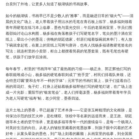
台卖到了外地，让更多人知道了杨湖镇的书画故事。
如今的杨湖镇，书画早已不是少数人的“雅事”，而是融进日常的“烟火气”——清
晨的文化广场上，老人带着孩子用沾水的毛笔在青石板上练字，杨多福则领着
青年用硬笔在练习本上临摹，墨色与晨光交织；午后的老屋画室里，学员们围
着邵灿讨论山水构图，杨多福在角落教孩子们写硬笔名字，笔尖的墨汁滴在宣
纸上，晕出小小的墨花；傍晚的胡廷德家，邻居们端着饭碗就来串门，有人放
下碗就拿起笔，在案上的宣纸上写两句唐诗，也有人找杨多福请教硬笔签名的
写法；就连村里的小卖部，柜台上都摆着简易的笔墨套装，既有毛笔也有硬
笔，供孩子们放学后涂画。
每年春节，村里的“书画拜年”成了最热闹的习俗——杨正永、郭正辉他们写的
春联能堆成小山，杨多福的硬笔春联则成了“抢手货”，村民们排着队来领，还
会特意叮嘱“要和去年不一样的字体”；元宵节的书画灯展上，孩子们提着自己
画的荷花灯、兔子灯，灯身上还贴着杨多福帮他们写的硬笔灯谜，在广场上连
成一片光影；重阳节的“银发笔会”，老人们挥毫泼墨，杨多福则带着青年学员
为老人写硬笔“福寿”帖，老少同堂，墨香四溢。
这片土地上的墨香，早已超越了艺术本身——它是张玉树梳理的文化根脉，是
何保治示范的技艺火种，是杜继双、张校中等名家的远道而来，是王政、胡廷
德等本土者的坚守传承，更是杨多福等青年一代的接续奋斗，是每一个杨湖人
对美好生活的向往。从老人的皱纹里藏着的笔墨故事，到孩子眼中闪着的艺术
好奇；从案头晕染的墨色，到广场上刻着的匾额；从画室里的临摹，到全国展