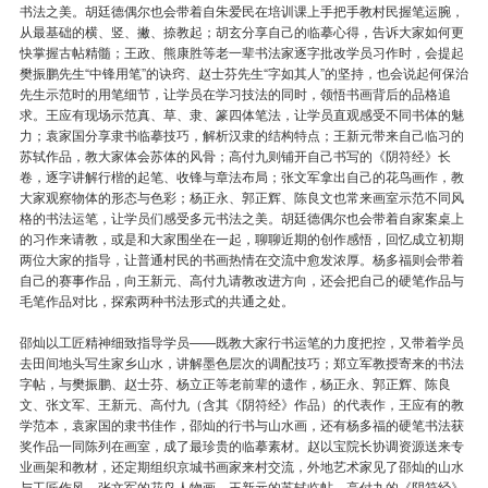
书法之美。胡廷德偶尔也会带着自朱爱民在培训课上手把手教村民握笔运腕，
从最基础的横、竖、撇、捺教起；胡玄分享自己的临摹心得，告诉大家如何更
快掌握古帖精髓；王政、熊康胜等老一辈书法家逐字批改学员习作时，会提起
樊振鹏先生“中锋用笔”的诀窍、赵士芬先生“字如其人”的坚持，也会说起何保治
先生示范时的用笔细节，让学员在学习技法的同时，领悟书画背后的品格追
求。王应有现场示范真、草、隶、篆四体笔法，让学员直观感受不同书体的魅
力；袁家国分享隶书临摹技巧，解析汉隶的结构特点；王新元带来自己临习的
苏轼作品，教大家体会苏体的风骨；高付九则铺开自己书写的《阴符经》长
卷，逐字讲解行楷的起笔、收锋与章法布局；张文军拿出自己的花鸟画作，教
大家观察物体的形态与色彩；杨正永、郭正辉、陈良文也常来画室示范不同风
格的书法运笔，让学员们感受多元书法之美。胡廷德偶尔也会带着自家案桌上
的习作来请教，或是和大家围坐在一起，聊聊近期的创作感悟，回忆成立初期
两位大家的指导，让普通村民的书画热情在交流中愈发浓厚。杨多福则会带着
自己的赛事作品，向王新元、高付九请教改进方向，还会把自己的硬笔作品与
毛笔作品对比，探索两种书法形式的共通之处。
邵灿以工匠精神细致指导学员——既教大家行书运笔的力度把控，又带着学员
去田间地头写生家乡山水，讲解墨色层次的调配技巧；郑立军教授寄来的书法
字帖，与樊振鹏、赵士芬、杨立正等老前辈的遗作，杨正永、郭正辉、陈良
文、张文军、王新元、高付九（含其《阴符经》作品）的代表作，王应有的教
学范本，袁家国的隶书佳作，邵灿的行书与山水画，还有杨多福的硬笔书法获
奖作品一同陈列在画室，成了最珍贵的临摹素材。赵以宝院长协调资源送来专
业画架和教材，还定期组织京城书画家来村交流，外地艺术家见了邵灿的山水
与工匠作风、张文军的花鸟人物画、王新元的苏轼临帖、高付九的《阴符经》