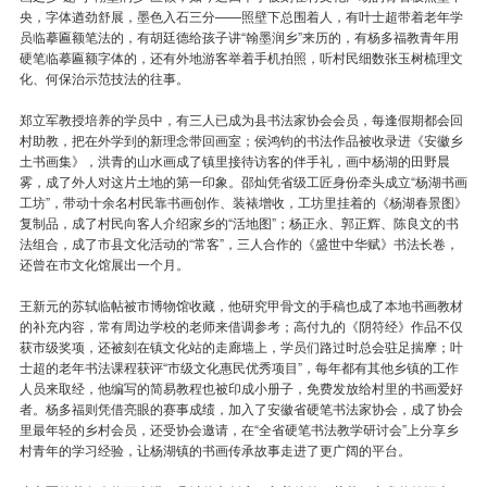
央，字体遒劲舒展，墨色入石三分——照壁下总围着人，有叶士超带着老年学
员临摹匾额笔法的，有胡廷德给孩子讲“翰墨润乡”来历的，有杨多福教青年用
硬笔临摹匾额字体的，还有外地游客举着手机拍照，听村民细数张玉树梳理文
化、何保治示范技法的往事。
郑立军教授培养的学员中，有三人已成为县书法家协会会员，每逢假期都会回
村助教，把在外学到的新理念带回画室；侯鸿钧的书法作品被收录进《安徽乡
土书画集》，洪青的山水画成了镇里接待访客的伴手礼，画中杨湖的田野晨
雾，成了外人对这片土地的第一印象。邵灿凭省级工匠身份牵头成立“杨湖书画
工坊”，带动十余名村民靠书画创作、装裱增收，工坊里挂着的《杨湖春景图》
复制品，成了村民向客人介绍家乡的“活地图”；杨正永、郭正辉、陈良文的书
法组合，成了市县文化活动的“常客”，三人合作的《盛世中华赋》书法长卷，
还曾在市文化馆展出一个月。
王新元的苏轼临帖被市博物馆收藏，他研究甲骨文的手稿也成了本地书画教材
的补充内容，常有周边学校的老师来借调参考；高付九的《阴符经》作品不仅
获市级奖项，还被刻在镇文化站的走廊墙上，学员们路过时总会驻足揣摩；叶
士超的老年书法课程获评“市级文化惠民优秀项目”，每年都有其他乡镇的工作
人员来取经，他编写的简易教程也被印成小册子，免费发放给村里的书画爱好
者。杨多福则凭借亮眼的赛事成绩，加入了安徽省硬笔书法家协会，成了协会
里最年轻的乡村会员，还受协会邀请，在“全省硬笔书法教学研讨会”上分享乡
村青年的学习经验，让杨湖镇的书画传承故事走进了更广阔的平台。