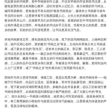
托起家乡的书画梦。老年学校校长叶士超，不仅在学校内开设系统书法课，从
握笔姿势到章法布局耐心教学，还针对老年人记忆力、体力有限的学习特点，
编写简易教程，更每逢佳节牵头组织“银发书画笔会”，邀请本土书画家与老年
学员同台创作，让墨香伴着节日氛围温暖人心。土生土长的画家蒋旭东，最懂
家乡的草木山川，总领着学员们从田间的作物、老屋的砖瓦中寻找创作灵感，
让画作满是乡土情怀。本地成长的书法好手王应龙，凭着对乡土的热爱，把家
乡的故事、百姓的生活写进笔墨里，让书法更具生活气息。
本地书画家张文军，擅长国画花鸟与人物，笔下的花鸟栩栩如生、人物神态鲜
活，他不仅用心创作，更积极为“书画之乡”奔走，主动向外界推介本土书画成
果，成了家乡文化的“宣传员”。还有本土的杨正永、郭正辉、陈良文，三人皆
以书法见长且各有风格——杨正永的书法刚劲有力、透着豪迈气，郭正辉的字
迹清雅秀丽、藏着书卷味，陈良文的行书则流畅洒脱、兼具传统韵味与时代
感，三人的作品不仅深受乡亲们喜爱，常被请去书写春联、匾额，更得到业内
人士广泛赞誉，成了“书画之乡”对外展示的三张亮眼书法名片。
邵灿作为本土资深书画家、省级工匠，更是以笔墨为桥，推动书画传承——他
精于行书创作，作品行云流水、筋骨兼备，常作学员临摹范例；擅长国画山
水，笔下家乡的河湖田野满是灵韵，多幅作品在市县参展；还以工匠标准打磨
书画传承细节，从画材筛选到课程设计都严格把控，成了大家心中的“带头
人”。胡大全则以一手精湛小楷闻名，他常潜心书写党的报告、政策条例等文
件，将工整秀丽的小楷创作与政策法治宣传巧妙融合，让墨香成为传递党的声
音、普及法律知识的载体。