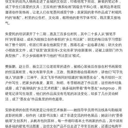
张文军的花鸟人物画走进了县城的文创店，印着他笔下荷花、麻雀的笔记本，
成了学生们喜爱的文具；王应有的“佛系绘画”因蕴含平和心境，被周边养老院
邀请创作装饰画，让老人们在笔墨间感受宁静；袁家国的隶书作品成了村规民
约的“标配”，村里的公告栏、文化墙，都用他的隶书字体书写，既庄重又接地
气。
朱爱民的培训课开了十二期，惠及三百多位村民，其中二十多人从“握笔手
抖”的零基础，成长为能独立创作春联的“乡土书法家”；胡玄的每日练字习惯影
响了整个胡同，邻居们常凑在他家院子里，围着石桌一起临摹古帖；胡大全的
小楷政策文件，成了镇里“政策宣传+文化传承”的创新案例，还被上级部门作为
典型推广，不少乡镇都来学习他的“书法普法”模式。
樊振鹏、赵士芬、杨立正三位老前辈的遗作，被精心装裱后存放在村书画展馆
的恒温展柜里，每次有新学员来，王政、熊康胜都会指着画作，讲他们“写字先
做人”的故事；江禄平、吴文飞等书画同好组建的“杨湖墨友会”，每月组织一次
户外写生，把家乡的春麦、夏荷、秋稻、冬雪都画进了作品里，这些画作结集
成册，成了杨湖镇的“乡土艺术档案”；杨多福则带着“青年墨友” subgroup，用
硬笔记录写生场景，他们的作品虽没有毛笔的浓淡变化，却多了几分灵动鲜
活，成了“墨友会”作品集里的特色篇章。
安静老师的创意书画更是让传统艺术焕新——她指导学员用书法线条勾勒杨湖
皮影的轮廓，创作的《皮影书法集》成了非遗交流的特色展品；她设计的“墨香
杨湖”文创系列，从帆布包到茶杯，每一件都印着本土书画家的作品，其中就有
杨多福的硬笔书法图案，这些文创产品不仅走进了寻常百姓家，还通过电商平