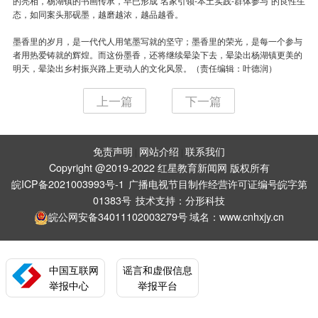
的亮相，杨湖镇的书画传承，早已形成“名家引领-本土实践-群体参与”的良性生
态，如同案头那砚墨，越磨越浓，越品越香。
墨香里的岁月，是一代代人用笔墨写就的坚守；墨香里的荣光，是每一个参与
者用热爱铸就的辉煌。而这份墨香，还将继续晕染下去，晕染出杨湖镇更美的
明天，晕染出乡村振兴路上更动人的文化风景。（责任编辑：叶德润）
上一篇
下一篇
免责声明
网站介绍
联系我们
|
|
Copyright @2019-2022 红星教育新闻网 版权所有
皖ICP备2021003993号-1
广播电视节目制作经营许可证编号皖字第
01383号
技术支持：
分形科技
皖公网安备34011102003279号
域名：www.cnhxjy.cn
中国互联网
谣言和虚假信息
举报中心
举报平台