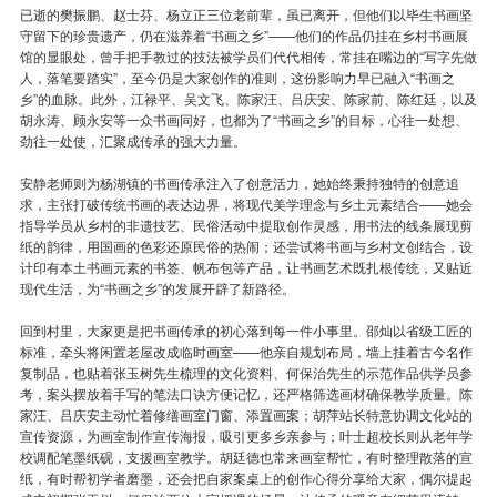
已逝的樊振鹏、赵士芬、杨立正三位老前辈，虽已离开，但他们以毕生书画坚
守留下的珍贵遗产，仍在滋养着“书画之乡”——他们的作品仍挂在乡村书画展
馆的显眼处，曾手把手教过的技法被学员们代代相传，常挂在嘴边的“写字先做
人，落笔要踏实”，至今仍是大家创作的准则，这份影响力早已融入“书画之
乡”的血脉。此外，江禄平、吴文飞、陈家汪、吕庆安、陈家前、陈红廷，以及
胡永涛、顾永安等一众书画同好，也都为了“书画之乡”的目标，心往一处想、
劲往一处使，汇聚成传承的强大力量。
安静老师则为杨湖镇的书画传承注入了创意活力，她始终秉持独特的创意追
求，主张打破传统书画的表达边界，将现代美学理念与乡土元素结合——她会
指导学员从乡村的非遗技艺、民俗活动中提取创作灵感，用书法的线条展现剪
纸的韵律，用国画的色彩还原民俗的热闹；还尝试将书画与乡村文创结合，设
计印有本土书画元素的书签、帆布包等产品，让书画艺术既扎根传统，又贴近
现代生活，为“书画之乡”的发展开辟了新路径。
回到村里，大家更是把书画传承的初心落到每一件小事里。邵灿以省级工匠的
标准，牵头将闲置老屋改成临时画室——他亲自规划布局，墙上挂着古今名作
复制品，也贴着张玉树先生梳理的文化资料、何保治先生的示范作品供学员参
考，案头摆放着手写的笔法口诀方便记忆，还严格筛选画材确保教学质量。陈
家汪、吕庆安主动忙着修缮画室门窗、添置画案；胡萍站长特意协调文化站的
宣传资源，为画室制作宣传海报，吸引更多乡亲参与；叶士超校长则从老年学
校调配笔墨纸砚，支援画室教学。胡廷德也常来画室帮忙，有时整理散落的宣
纸，有时帮初学者磨墨，还会把自家案桌上的创作心得分享给大家，偶尔提起