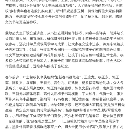
与榜书，都忍不住称赞“乡土书画藏着真功夫”，见了杨多福的硬笔作品，更惊
叹“乡村青年也有这般扎实功底”，听村民说起张玉树、何保治两位大家的初期
助力，更感慨“好的传承离不开开篇的引路明灯”，见了杨正永、郭正辉、陈良
文的书法更连连称叹。
魏敬超先生开设公益讲座，从书法史讲到创作技巧，内容丰富详实；胡萍站长
提前组织人员、布置场地，确保讲座顺利开展；叶士超校长则动员老年学员积
极参与，还安排学员现场展示学习成果，让大家在交流中进步。蒋旭东领着孩
子去村口写生，邵灿、张文军常会同行——邵灿指导孩子们构图与墨色运用，
张文军教大家细致描绘田间花草的形态，让孩子们在自然中感受艺术之美。杨
多福也会带着硬笔学员加入，教孩子们用硬笔快速勾勒景物轮廓，还会把写生
作品整理成画册，送给参与的孩子当纪念。
春节前夕，叶士超校长牵头组织“迎新春书画笔会”，王应龙、杨正永、郭正
辉、陈良文、袁家国、王新元、高付九、胡廷德、杨多福等纷纷到场，众人各
展所长：杨正永写豪放联、郭正辉书清雅联、陈良文题行书联、袁家国作隶书
联、王新元以苏体题联、高付九用榜书书写横批，字大如斗、气势十足；张文
军带来花鸟小品相赠，邵灿写下行书春联；胡廷德则在一旁帮着铺纸磨墨，偶
尔也提笔写几副简单的春联，送给邻里乡亲，还不忘和大家提起“要是张玉树先
生在，肯定会为咱们的传承成果高兴”；杨多福则带着青年学员现场写硬笔春
联，小巧精致的字体深受孩子们喜爱，不少村民领了毛笔春联，还会特意再要
一副硬笔的，说“贴在书房里正好”；叶士超校长忙着为老年学员搭台展示作
品，墨香伴着新春祝福飘进家家户户。胡大全把用小楷书写的政策文件贴在村