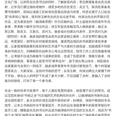
文化广场，让村民在欣赏书法的同时，了解政策内容；李忠辉搜集老农具当画
材，让学员们通过描绘老物件，感受乡村的历史变迁；吴文飞、陈洪廷筹备免
费书画展时，邵灿以省级工匠标准负责展品筛选与布置，特意在展厅入口处设
置“传承初心”板块，陈列张玉树先生的文化论述手稿、何保治先生的早期示范
作品，还为展览创作《杨湖春景图》作为压轴作品；叶士超校长组织老年学员
参展，带来数十幅学员书法作品；张文军提供多幅花鸟人物画参展；杨正永、
郭正辉、陈良文、王新元、高付九、杨多福分别展出代表作，其中高付九的
《阴符经》长卷、杨多福的硬笔金奖作品更设独立展柜；吕庆安帮忙搬运展
品、布置展区；胡萍站长对接展览场地、邀请周边地区的书画爱好者前来参
观，让参观者既能看到老前辈的艺术遗产与大家的引路痕迹，也能感受不同群
体的书画活力。刘峥嵘部长始终关心考点运营情况，指导工作人员完善服务细
节，让考级不仅成为检验学习成果的契机，也成了告慰前辈、致敬引路者、传
承精神的载体。看着老人提笔书写“家和业兴”，孩子画出青山绿水，胡廷德在
自家案前与乡亲们一同练字，杨多福带着青年学员探讨硬笔技巧，整个村落被
墨香装点，大家深知，这份对书画的坚守，从张玉树、何保治两位大家播下种
子开始，便在众人的呵护下长成了参天大树，不仅温暖了乡村，更融入了乡村
振兴的脉络，打动了每一个参与者。
在这一路的传承与发展中，每个人都在笔墨间成长，收获属于自己的荣光。赵
以宝院长推动“书画之乡”与京城的艺术机构结对合作，让杨湖镇的书画作品走
进全国性展厅，多次在跨区域交流展中获得好评；杜继双、张校中教授的专业
指导，让本土书画创作水平显著提升，学员作品在省级赛事中的获奖率较往年
提升三成；魏敬超先生的书法作品成为杨湖镇对外交流的文化名片，他还为“书
画之乡”题写“翰墨润乡”匾额，如今这四个字被刻在村文化广场的青石板照壁中