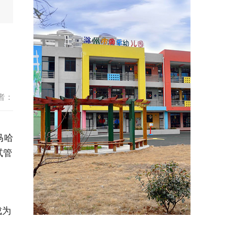
者：
马哈
试管
成为