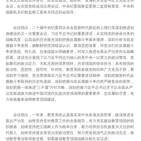
王承文出席会议并讲话，部党组成员、副部长、直属机关党委书记王光彦主持
会议，在京部党组成员出席会议。中央纪委国家监委第二监督检查室、中央和
国家机关纪检监察工委有关同志到会指导。
会议指出，二十届中央纪委四次全会是新时代新征程上我们党谋划推进自
身建设的又一次重要会议。习近平总书记的重要讲话，从实现党的使命任务的
战略高度，以高远的历史眼光深刻把握反腐败斗争基本规律，深刻分析当前反
腐败斗争形势，旗帜鲜明澄清错误认识、廓清思想迷雾，对坚决打好反腐败斗
争攻坚战、持久战、总体战提出明确要求，对深入推进全面从严治党作出战略
部署。讲话充分展现了以习近平同志为核心的党中央一以贯之的政治警觉、坚
如磐石的政治定力、无私无畏的境界情怀、兴党强国的使命担当，具有很强的
政治性、思想性、指导性、针对性。教育系统各级党组织和广大党员干部，要
深刻学习领悟、坚决贯彻落实习近平总书记重要讲话精神，深刻把握新时代反
腐败斗争取得的历史性成就，深刻把握当前反腐败斗争仍然严峻复杂的形势，
深刻把握一体推进“三不腐”方针方略，深刻把握习近平总书记关于以全面从严
治党新成效为推进中国式现代化提供坚强保障的重要要求，忠实履职尽责，有
力有效服务保障教育强国建设。
会议指出，一年来，教育系统认真落实党中央各项决策部署，纵深推进全
面从严治党，始终坚持党对教育工作的全面领导，有力夯实建设教育强国的组
织根基，始终坚持把立德树人作为根本任务，着力培养担当民族复兴大任的时
代新人，始终坚持落实管党治党政治责任，努力营造风清气正的政治生态，推
动教育事业取得新进展，朝着建成教育强国战略目标扎实迈进。