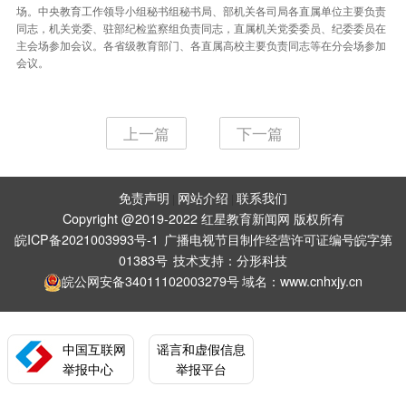
场。中央教育工作领导小组秘书组秘书局、部机关各司局各直属单位主要负责
同志，机关党委、驻部纪检监察组负责同志，直属机关党委委员、纪委委员在
主会场参加会议。各省级教育部门、各直属高校主要负责同志等在分会场参加
会议。
上一篇
下一篇
免责声明
网站介绍
联系我们
|
|
Copyright @2019-2022 红星教育新闻网 版权所有
皖ICP备2021003993号-1
广播电视节目制作经营许可证编号皖字第
01383号
技术支持：
分形科技
皖公网安备34011102003279号
域名：www.cnhxjy.cn
中国互联网
谣言和虚假信息
举报中心
举报平台