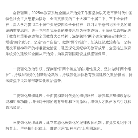
会议强调，2025年教育系统全面从严治党工作要坚持以习近平新时代中国
特色社会主义思想为指导，全面贯彻党的二十大和二十届二中、三中全会精
神，深入学习贯彻二十届中央纪委四次全会精神，以习近平总书记关于党的建
设的重要思想、关于党的自我革命的重要思想为根本遵循，全面落实总书记关
于教育的重要论述和全国教育大会精神，深刻领悟“两个确立”的决定性意义，
增强“四个意识”、坚定“四个自信”、做到“两个维护”，坚决扛起政治责任，坚持
用改革精神和严的标准管党治党，巩固深化党纪学习教育成果，全面推进教育
系统党的建设和全面从严治党，为教育强国建设提供坚强保障。
一要强化政治引领，深刻领悟“两个确立”的决定性意义、坚决做到“两个维
护”，持续加强党的创新理论武装，持续强化加快教育强国建设的政治担当，持
续聚焦中央决策部署深化政治监督。
二要强化组织建设，全面贯彻新时代党的组织路线，增强基层组织政治功
能和组织功能，增强对干部的选育管用和正向激励，增强人才队伍政治引领和
政治吸纳。
三要强化纪律建设，建立常态化长效化的纪律教育机制，在抓实党纪学习
教育上、严格执行纪律上、准确运用“四种形态”上巩固深化。