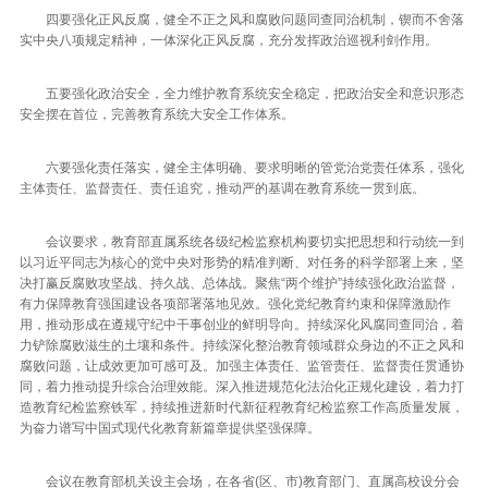
四要强化正风反腐，健全不正之风和腐败问题同查同治机制，锲而不舍落
实中央八项规定精神，一体深化正风反腐，充分发挥政治巡视利剑作用。
五要强化政治安全，全力维护教育系统安全稳定，把政治安全和意识形态
安全摆在首位，完善教育系统大安全工作体系。
六要强化责任落实，健全主体明确、要求明晰的管党治党责任体系，强化
主体责任、监督责任、责任追究，推动严的基调在教育系统一贯到底。
会议要求，教育部直属系统各级纪检监察机构要切实把思想和行动统一到
以习近平同志为核心的党中央对形势的精准判断、对任务的科学部署上来，坚
决打赢反腐败攻坚战、持久战、总体战。聚焦“两个维护”持续强化政治监督，
有力保障教育强国建设各项部署落地见效。强化党纪教育约束和保障激励作
用，推动形成在遵规守纪中干事创业的鲜明导向。持续深化风腐同查同治，着
力铲除腐败滋生的土壤和条件。持续深化整治教育领域群众身边的不正之风和
腐败问题，让成效更加可感可及。加强主体责任、监管责任、监督责任贯通协
同，着力推动提升综合治理效能。深入推进规范化法治化正规化建设，着力打
造教育纪检监察铁军，持续推进新时代新征程教育纪检监察工作高质量发展，
为奋力谱写中国式现代化教育新篇章提供坚强保障。
会议在教育部机关设主会场，在各省(区、市)教育部门、直属高校设分会