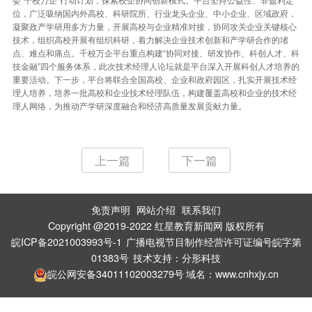
委“千校万企”行动计划，探索校企协同创新模式。平台坚持公益性、非盈利定
位，广泛吸纳国内外高校、科研院所、行业龙头企业、中小企业、区域政府，
凝聚政产学研用多方力量，开展高校与企业精准对接，协同攻关企业关键核心
技术，组织高校开展有组织科研，着力解决企业技术创新和产学研合作的堵
点、难点和痛点。千校万企平台重点构建“协同对接、研发协作、科创人才、科
技金融”四个服务体系，此次技术经理人论坛就是平台深入开展科创人才培养的
重要活动。下一步，平台将联合全国高校、企业和政府园区，扎实开展技术经
理人培养，培养一批高校和企业技术经理队伍，构建覆盖高校和企业的技术经
理人网络，为推动产学研深度融合和经济高质量发展贡献力量。
上一篇
下一篇
免责声明
网站介绍
联系我们
|
|
Copyright @2019-2022 红星教育新闻网 版权所有
皖ICP备2021003993号-1
广播电视节目制作经营许可证编号皖字第
01383号
技术支持：
分形科技
皖公网安备34011102003279号
域名：www.cnhxjy.cn