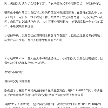
阂，例如父母认为子女吃不了苦，子女则控诉父母不理解自己，不理解时代。
研究生小杨时常因为自己和父母的价值观冲突感到苦恼，在父母的观念中，女
孩子到了一定阶段，找个稳定工作、结婚生子才是当务之急。但是小杨并不认
同，自己不过20出头的年纪，人生和事业刚刚起步，她更愿意找一份心仪的工
作，不断实现自我价值。
小杨解释说，虽然自己的思想观念和父母存在差异，但她也理解父母的想法，
毕竟社会在变化，两代人的思想也会有所不同。
和小杨有所不同，在人生大事和职业选择上，小张的父母虽然会给出建议，但
最终总会把选择权交给小张自己。
愿“孝”不愿“顺”
自我和父母同样重要
数据显示，在青年网民关注的亲子互动主题方面，在2019-2024年间，不少提
问反映出青年网民将“自我”和“父母”放在平等的位置上权衡问题。
当面对“亲子冲突”时，选择“自我调整”这一处理方法的比例从2013-2018年的