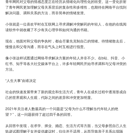
青年网民对父母的情感态度正在经历从情绪化向理性化的转变。这一变化折射
了青年网民更加理解父母关系背后的复杂性和多维性，也期待在网络平台找到
解决问题、调和关系的方法，而非简单的情绪发泄。
小张就是一位喜欢平时在互联网上寻求调解冲突解药的年轻人，在他的在线阅
读软件中就收藏了不少有关心理学和如何沟通的书籍。
现在，他面对和父母的争执时，都会尽量先克制自己的情绪。待情绪散去后，
慢慢去和父母沟通，而非在气头上时互相进行指责。
像小张这样试图通过网络寻求解决方案的年轻人并非不少。在b站、抖音、小
红书、知乎等各大社交媒体平台上，许多年轻网民开始寻求调和与父母冲突的
方法。
“人生大事”由谁决定
社会的快速发展带来了新的观念和生活方式，青年人在成长过程中逐渐形成自
己的世界观和人生观，代际之间的差异和冲突更加明显。
2021年关注者人数最高的一个问题是“父母为什么不理解当代年轻人的绝
望？”，这一问题获得了超过四千条的回答。
从回答中发现，在求学、择业、婚恋、生活方式等方面，当父母参照自己人生
轨迹试图理解子女并提供建议时，往往并不适用，从而导致亲子关系出现隔