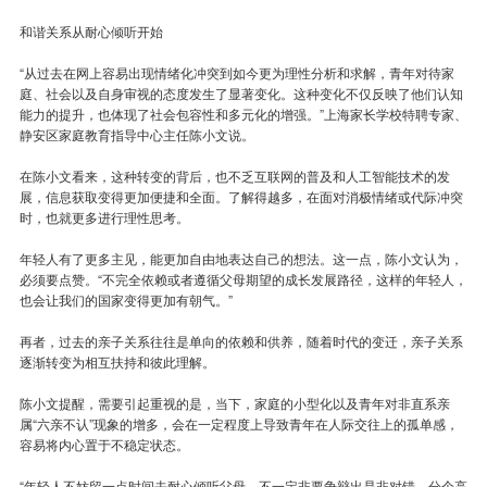
和谐关系从耐心倾听开始
“从过去在网上容易出现情绪化冲突到如今更为理性分析和求解，青年对待家
庭、社会以及自身审视的态度发生了显著变化。这种变化不仅反映了他们认知
能力的提升，也体现了社会包容性和多元化的增强。”上海家长学校特聘专家、
静安区家庭教育指导中心主任陈小文说。
在陈小文看来，这种转变的背后，也不乏互联网的普及和人工智能技术的发
展，信息获取变得更加便捷和全面。了解得越多，在面对消极情绪或代际冲突
时，也就更多进行理性思考。
年轻人有了更多主见，能更加自由地表达自己的想法。这一点，陈小文认为，
必须要点赞。“不完全依赖或者遵循父母期望的成长发展路径，这样的年轻人，
也会让我们的国家变得更加有朝气。”
再者，过去的亲子关系往往是单向的依赖和供养，随着时代的变迁，亲子关系
逐渐转变为相互扶持和彼此理解。
陈小文提醒，需要引起重视的是，当下，家庭的小型化以及青年对非直系亲
属“六亲不认”现象的增多，会在一定程度上导致青年在人际交往上的孤单感，
容易将内心置于不稳定状态。
“年轻人不妨留一点时间去耐心倾听父母，不一定非要争辩出是非对错，分个高