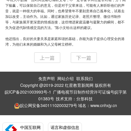
下输赢，可以保留自己的意见，但是对于父辈来说，可能有人来听听他们的声
音，就是一种很大的幸福。同时，也希望青年不要刻意将自己孤单化，试着去
加以改变，主动作为。比如，通过家族历史记录、老照片整理、微信书制作
等，与家族展开更深度的情感连接，这些增进家庭温馨与凝聚力的瞬间，都不
失为促进代际情感交流的方法。”陈小文给出这样的建议。
他还指出，良好的夫妻关系是家庭和谐的基础，亦能为孩子提供心理安全的港
湾，为他们未来的婚姻和为人父母树立榜样。
上一篇
下一篇
免责声明
网站介绍
联系我们
|
|
Copyright @2019-2022 红星教育新闻网 版权所有
皖ICP备2021003993号-1
广播电视节目制作经营许可证编号皖字第
01383号
技术支持：
分形科技
皖公网安备34011102003279号
域名：www.cnhxjy.cn
中国互联网
谣言和虚假信息