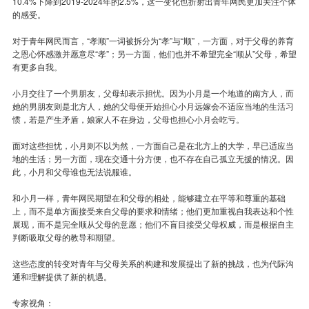
10.4%下降到2019-2024年的2.5%，这一变化也折射出青年网民更加关注个体
的感受。
对于青年网民而言，“孝顺”一词被拆分为“孝”与“顺”，一方面，对于父母的养育
之恩心怀感激并愿意尽“孝”；另一方面，他们也并不希望完全“顺从”父母，希望
有更多自我。
小月交往了一个男朋友，父母却表示担忧。因为小月是一个地道的南方人，而
她的男朋友则是北方人，她的父母便开始担心小月远嫁会不适应当地的生活习
惯，若是产生矛盾，娘家人不在身边，父母也担心小月会吃亏。
面对这些担忧，小月则不以为然，一方面自己是在北方上的大学，早已适应当
地的生活；另一方面，现在交通十分方便，也不存在自己孤立无援的情况。因
此，小月和父母谁也无法说服谁。
和小月一样，青年网民期望在和父母的相处，能够建立在平等和尊重的基础
上，而不是单方面接受来自父母的要求和情绪；他们更加重视自我表达和个性
展现，而不是完全顺从父母的意愿；他们不盲目接受父母权威，而是根据自主
判断吸取父母的教导和期望。
这些态度的转变对青年与父母关系的构建和发展提出了新的挑战，也为代际沟
通和理解提供了新的机遇。
专家视角：