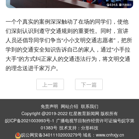
一个个真实的案例深深触动了在场的同学们，使他
们深刻认识到遵守交通规则的重要性。同时，宣讲
人员还倡导同学们争当“小小文明交通志愿者”，把所
学到的交通安全知识告诉自己的家人，通过“小手拉
大手”的方式纠正家人的交通违法行为，将文明交通
的理念送进千家万户。
上一篇
下一篇
免责声明
网站介绍
联系我们
|
|
Copyright @2019-2022 红星教育新闻网 版权所有
皖ICP备2021003993号-1
广播电视节目制作经营许可证编号皖字第
01383号
技术支持：
分形科技
皖公网安备34011102003279号
域名：www.cnhxjy.cn