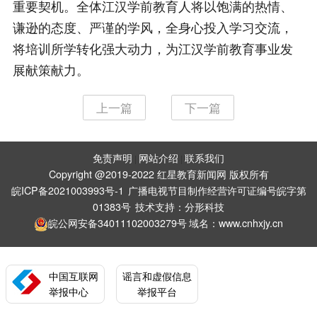
重要契机。全体江汉学前教育人将以饱满的热情、
谦逊的态度、严谨的学风，全身心投入学习交流，
将培训所学转化强大动力，为江汉学前教育事业发
展献策献力。
上一篇
下一篇
免责声明
网站介绍
联系我们
|
|
Copyright @2019-2022 红星教育新闻网 版权所有
皖ICP备2021003993号-1
广播电视节目制作经营许可证编号皖字第
01383号
技术支持：
分形科技
皖公网安备34011102003279号
域名：www.cnhxjy.cn
中国互联网
谣言和虚假信息
举报中心
举报平台