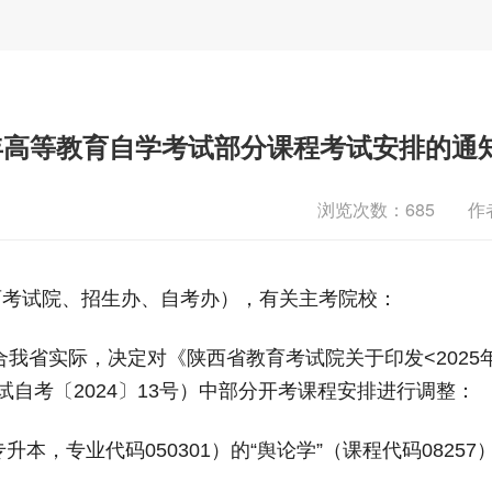
5年高等教育自学考试部分课程考试安排的通
浏览次数：
685
作
育考试院、招生办、自考办）
，
有关主考院校
：
合我省实际，决定对《陕西省教育考试院关于印
发
<2025
试自考〔
2024
〕
13
号
）中
部分
开考课程安排进行调整
：
专升本，专业代码
050301
）
的
“
舆论学
”
（课程
代码
08257