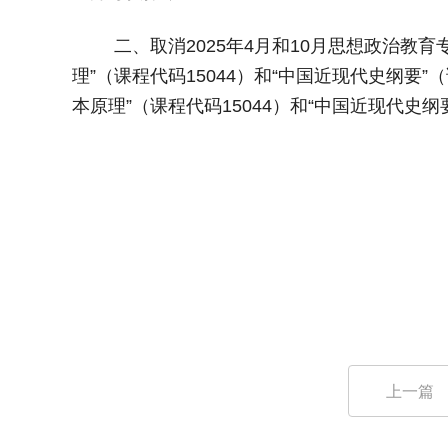
二、
取消
2025
年
4
月和
10
月思想政治教育
理
”
（课程代码
15044
）和
“
中国近现代史纲要
”
（
本原理
”
（课程代码
15044
）和
“
中国近现代史纲
上一篇