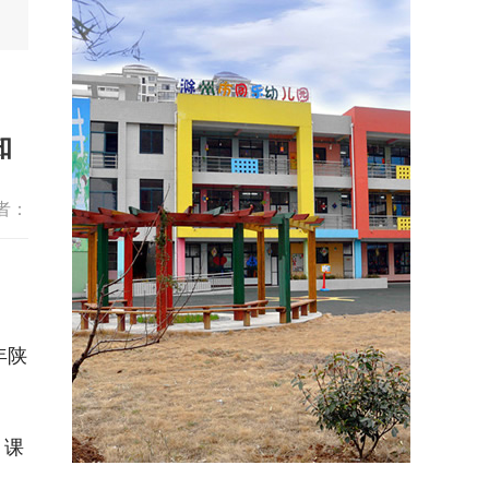
知
者：
年陕
）
课