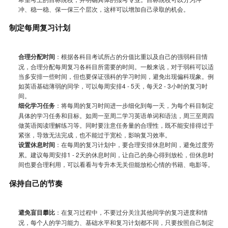
冲、稳一稳、保一保三个层次，这样可以增加自己录取的机会。
制定每周复习计划
合理分配时间
：根据各科目考试所占的分值比重以及自己的强弱科目情
况，合理分配每周复习各科目所需要的时间。一般来说，对于弱科可以适
当多安排一些时间，但也要保证强科的学习时间，避免出现偏科现象。例
如英语基础薄弱的同学，可以每周安排4 - 5天，每天2 - 3小时的复习时
间。
细化学习任务
：将每周的复习时间进一步细化到每一天，为每个科目制定
具体的学习任务和目标。如周一至周二学习英语单词和语法，周三至周四
做英语阅读理解练习等。同时要注意任务量的合理性，既不能安排得过于
紧张，导致无法完成，也不能过于宽松，影响复习效率。
设置休息时间
：在每周的复习计划中，要合理安排休息时间，避免过度劳
累。建议每周安排1 - 2天的休息时间，让自己的身心得到放松，但休息时
间也要合理利用，可以看看与专升本无关但能放松心情的书籍、电影等。
保持自己的节奏
避免盲目攀比
：在复习过程中，不要过分关注其他同学的复习进度和情
况，每个人的学习能力、基础水平和复习计划都不同，只要按照自己制定