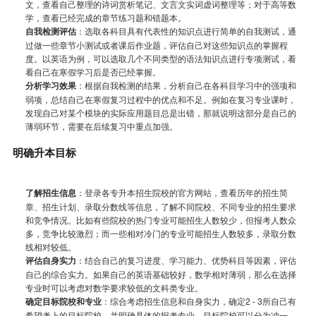
文，查看自己整理的诗词赏析笔记、文言文实词虚词整理等；对于高等数
学，查看已经完成的章节练习题和错题本。
自我检测评估
：选取各科目具有代表性的知识点进行简单的自我测试，通
过做一些章节小测试或者课后作业题，评估自己对这些知识点的掌握程
度。以英语为例，可以选取几个不同类型的语法知识点进行专项测试，看
看自己在寒假学习后是否已经掌握。
分析学习效果
：根据自我检测的结果，分析自己在各科目学习中的强项和
弱项，总结自己在寒假复习过程中的优点和不足。例如在复习专业课时，
发现自己对某个模块的实际应用题目总是出错，那就说明这部分是自己的
薄弱环节，需要在后续复习中重点加强。
明确升本目标
了解招生信息
：登录各专升本招生院校的官方网站，查看历年的招生简
章、招生计划、录取分数线等信息，了解不同院校、不同专业的招生要求
和竞争情况。比如有些院校的热门专业可能招生人数较少，但报考人数众
多，竞争比较激烈；而一些相对冷门的专业可能招生人数较多，录取分数
线相对较低。
评估自身实力
：结合自己的复习进度、学习能力、优势科目等因素，评估
自己的综合实力。如果自己的英语基础较好，数学相对薄弱，那么在选择
专业时可以考虑对数学要求较低的文科类专业。
确定目标院校和专业
：综合考虑招生信息和自身实力，确定2 - 3所自己有
希望考上的目标院校，并明确具体的报考专业。目标院校可以分为冲一