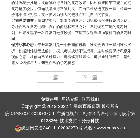
的计划稳步推进，就能够取得良好的复习效果。比如有些同学可能在前期
复习进度较快，但知识掌握得不够扎实，而自己虽然进度慢一些，但每一
步都学得很扎实，就不要因为别人的进度而打乱自己的节奏。
定期总结调整
：每周结束后，对本周的复习计划完成情况进行总结评估，
分析自己在复习过程中存在的问题和不足之处，及时调整下周的复习计
划。如果发现某一科目复习进度较慢，下周可以适当增加该科目的复习时
间。
保持积极心态
：专升本复习是一个长期的过程，难免会遇到一些困难和挫
折，如遇到难题无法解决、模拟考试成绩不理想等。这时候要保持积极乐
观的心态，相信自己通过努力一定能够克服困难。可以通过听音乐、运动
等方式缓解压力，调整自己的学习状态。
上一篇
下一篇
免责声明
网站介绍
联系我们
|
|
Copyright @2019-2022 红星教育新闻网 版权所有
皖ICP备2021003993号-1
广播电视节目制作经营许可证编号皖字第
01383号
技术支持：
分形科技
皖公网安备34011102003279号
域名：www.cnhxjy.cn