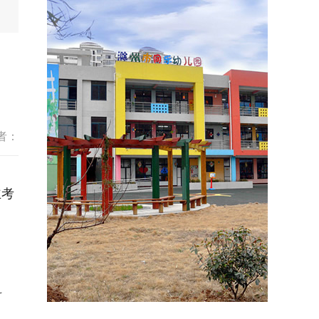
者：
主考
科