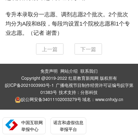
专升本录取分一志愿、调剂志愿2个批次。2个批次
均分为A段和B段，每段均设置1个院校志愿和1个专
业志愿。（记者 谢蕾）
上一篇
下一篇
免责声明
网站介绍
联系我们
|
|
Copyright @2019-2022 红星教育新闻网 版权所有
皖ICP备2021003993号-1
广播电视节目制作经营许可证编号皖字第
01383号
技术支持：
分形科技
皖公网安备34011102003279号
域名：www.cnhxjy.cn
中国互联网
谣言和虚假信息
举报中心
举报平台